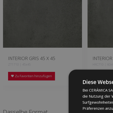
INTERIOR GRIS 45 X 45
INTERIOR 
ZT1710 | 45x45
HXC710 | 60x
Zu Favoriten hinzufügen
Zu Favor
Diese Webse
Bei CERÁMICA SAL
die Nutzung der W
Surfgewohnheiten
Präferenzen anzuz
Dasselbe Format