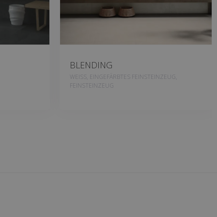
BLENDING
WEISS, EINGEFÄRBTES FEINSTEINZEUG,
FEINSTEINZEUG