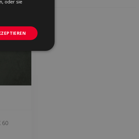
n, oder sie
GERMAN
PORTUGUESE
KZEPTIEREN
 60