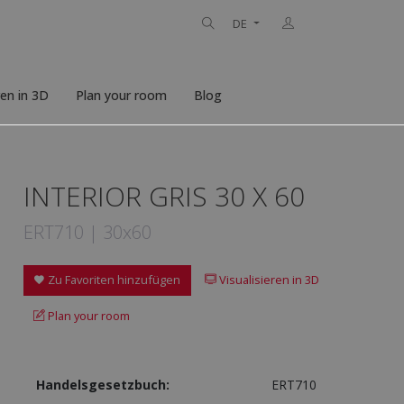
DE
ren in 3D
Plan your room
Blog
INTERIOR GRIS 30 X 60
ERT710 | 30x60
Zu Favoriten hinzufügen
Visualisieren in 3D
Plan your room
Handelsgesetzbuch:
ERT710