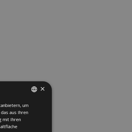
×
tanbietern, um
SPANISH
 das aus Ihren
ENGLISH
 mit Ihren
FRENCH
altfläche