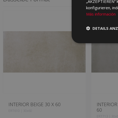
„AKZEPTIEREN“ kli
konfigurieren, in
Más información
DETAILS ANZ
INTERIOR BEIGE 30 X 60
INTERIOR
60
ERT610 | 30x60
ERT713 | 30x