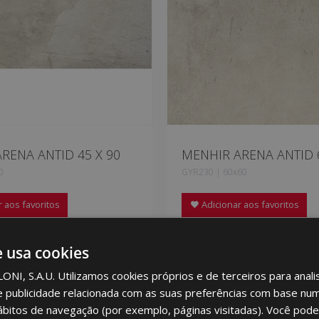
RENA ANTID 45 X 90
MENHIR ARENA ANTID 6
0
GYR230 | 60x60
 aos favoritos
Adicionar aos favoritos
e usa cookies
I, S.A.U. Utilizamos cookies próprios e de terceiros para analis
e publicidade relacionada com as suas preferências com base num 
ábitos de navegação (por exemplo, páginas visitadas). Você pode