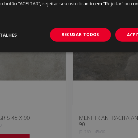
no botão “ACEITAR”, rejeitar seu uso clicando em “Rejeitar” ou con
RECUSAR TODOS
TALHES
ACE
RIS 45 X 90
MENHIR ANTRACITA AN
90_
0
JDL760 | 45x90