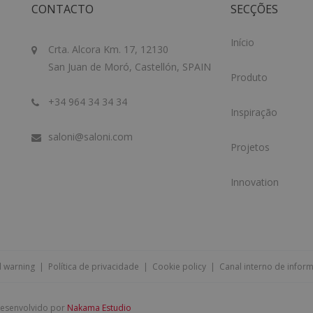
CONTACTO
SECÇÕES
Início
Crta. Alcora Km. 17, 12130
San Juan de Moró, Castellón, SPAIN
Produto
+34 964 34 34 34
Inspiração
saloni@saloni.com
Projetos
Innovation
l warning
|
Política de privacidade
|
Cookie policy
|
Canal interno de infor
 desenvolvido por
Nakama Estudio