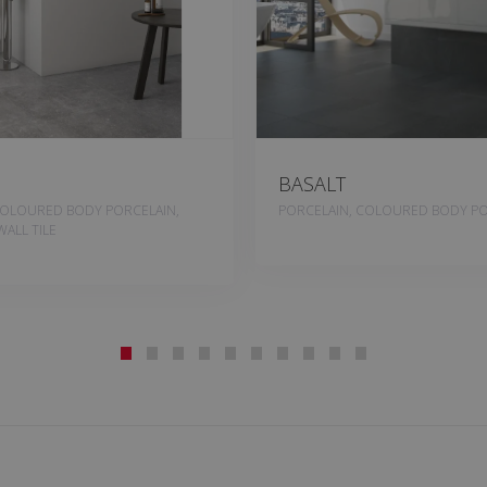
BASALT
COLOURED BODY PORCELAIN,
PORCELAIN, COLOURED BODY PO
ALL TILE