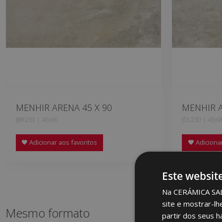
MENHIR ARENA 45 X 90
MENHIR A
JBR230 | 45x90
JDL230 | 45x9
Adicionar aos favoritos
Adicionar
Este websit
Na CERÁMICA SALON
site e mostrar-lh
Mesmo formato
partir dos seus h