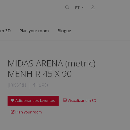
PT
 em 3D
Plan your room
Blogue
MIDAS ARENA (metric)
MENHIR 45 X 90
JDK230 | 45x90
Adicionar aos favoritos
Visualizar em 3D
Plan your room