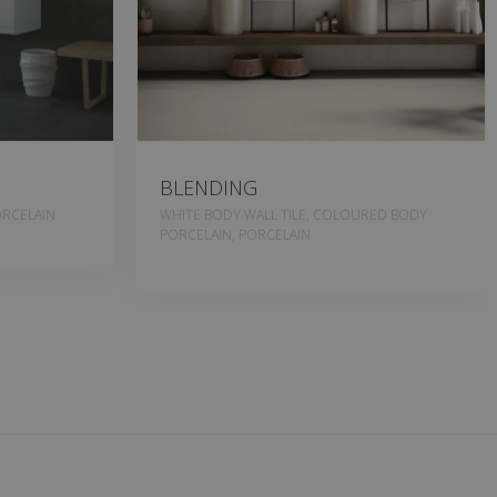
BLENDING
RCELAIN
WHITE BODY WALL TILE, COLOURED BODY
PORCELAIN, PORCELAIN