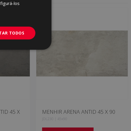
FRENCH
figurá-los
GERMAN
PORTUGUESE
ITAR TODOS
TID 45 X
MENHIR ARENA ANTID 45 X 90
JDL230 | 45x90