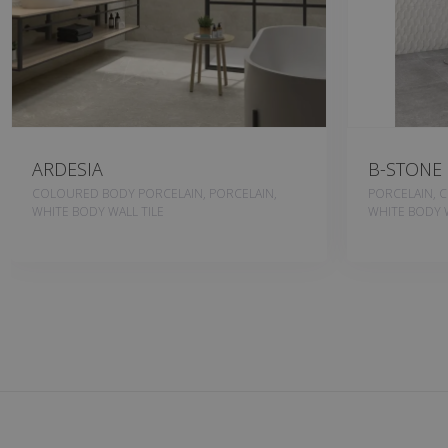
ARDESIA
B-STONE
COLOURED BODY PORCELAIN, PORCELAIN,
PORCELAIN, 
WHITE BODY WALL TILE
WHITE BODY W