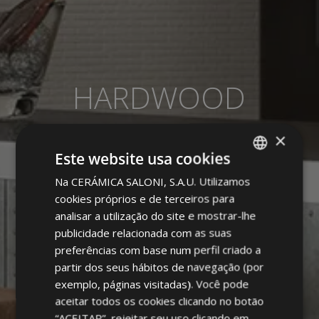
HARDWOOD
COLOURED BODY
×
PORCELAIN
Este website usa cookies
Na CERÁMICA SALONI, S.A.U. Utilizamos
SPANISH
cookies próprios e de terceiros para
ENGLISH
analisar a utilização do site e mostrar-lhe
FRENCH
publicidade relacionada com as suas
preferências com base num perfil criado a
GERMAN
partir dos seus hábitos de navegação (por
PORTUGUESE
exemplo, páginas visitadas). Você pode
aceitar todos os cookies clicando no botão
“ACEITAR”, rejeitar seu uso clicando em