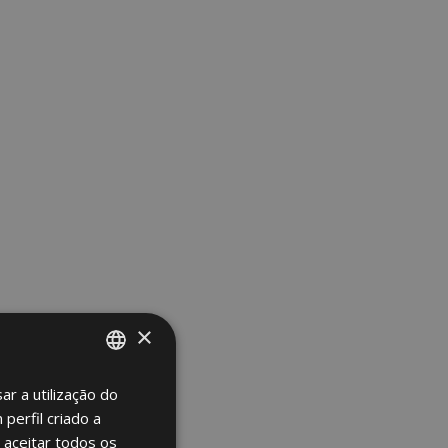
×
ar a utilização do
SPANISH
perfil criado a
ENGLISH
 aceitar todos os