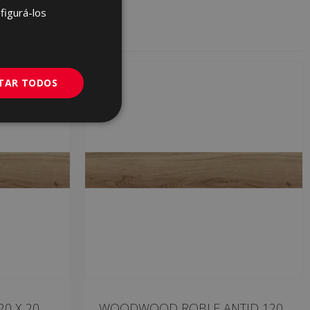
FRENCH
figurá-los
GERMAN
PORTUGUESE
ITAR TODOS
0 X 20
WOODWOOD ROBLE ANTID 120