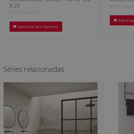
X 20
JRT71 | 20x12
JRV713 | 20x120
Adicionar
Adicionar aos favoritos
Séries relacionadas