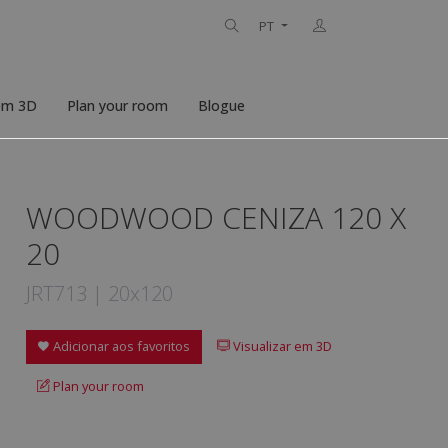
PT
 em 3D
Plan your room
Blogue
WOODWOOD CENIZA 120 X
20
JRT713 | 20x120
Adicionar aos favoritos
Visualizar em 3D
Plan your room