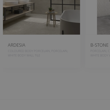
ARDESIA
B-STONE
COLOURED BODY PORCELAIN, PORCELAIN,
PORCELAIN, 
WHITE BODY WALL TILE
WHITE BODY W