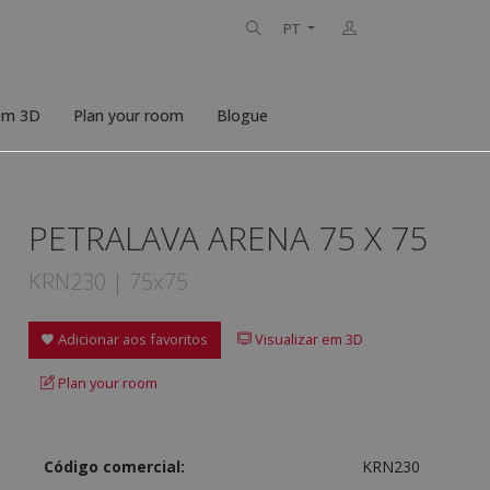
PT
 em 3D
Plan your room
Blogue
PETRALAVA ARENA 75 X 75
KRN230 | 75x75
Adicionar aos favoritos
Visualizar em 3D
Plan your room
Código comercial:
KRN230