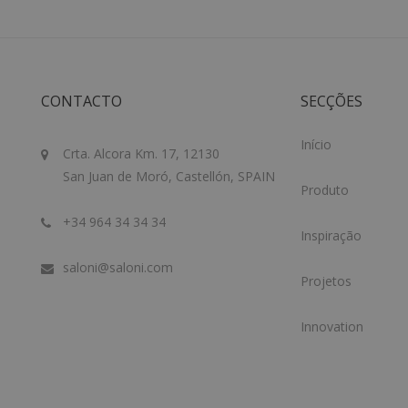
CONTACTO
SECÇÕES
Início
Crta. Alcora Km. 17, 12130
San Juan de Moró, Castellón, SPAIN
Produto
+34 964 34 34 34
Inspiração
saloni@saloni.com
Projetos
Innovation