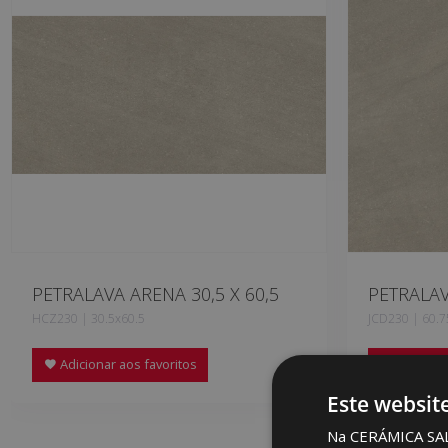
PETRALAVA ARENA 30,5 X 60,5
PETRALAV
HCZ230 | 30.5x60.5
JCD230 | 60.7
Adicionar aos favoritos
Adicionar
Este websit
Na CERÁMICA SALON