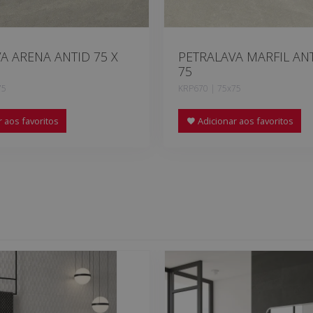
A ARENA ANTID 75 X
PETRALAVA MARFIL ANT
75
75
KRP670 | 75x75
 aos favoritos
Adicionar aos favoritos