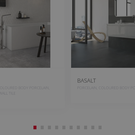
BASALT
COLOURED BODY PORCELAIN,
PORCELAIN, COLOURED BODY PO
ALL TILE