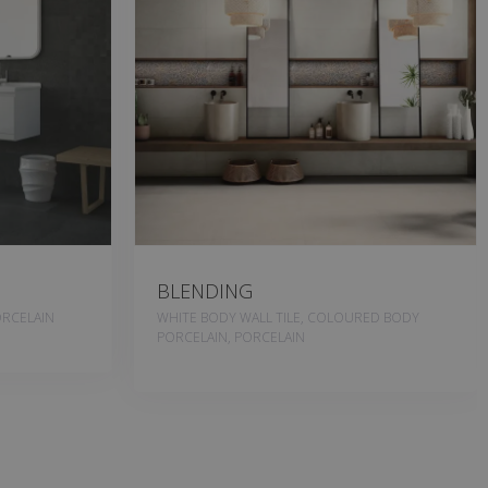
BLENDING
RCELAIN
WHITE BODY WALL TILE, COLOURED BODY
PORCELAIN, PORCELAIN