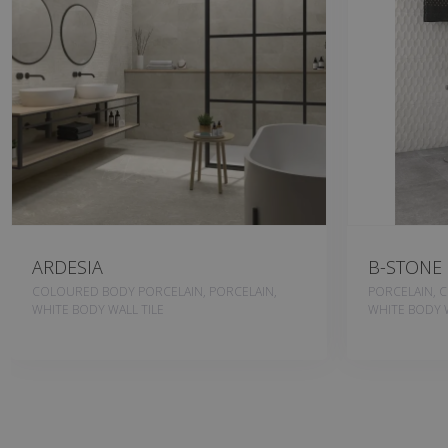
ARDESIA
B-STONE
COLOURED BODY PORCELAIN, PORCELAIN,
PORCELAIN, 
WHITE BODY WALL TILE
WHITE BODY W