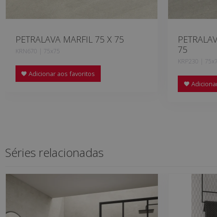
PETRALAVA MARFIL 75 X 75
PETRALAV
75
KRN670 | 75x75
KRP230 | 75x
Adicionar aos favoritos
Adicionar
Séries relacionadas