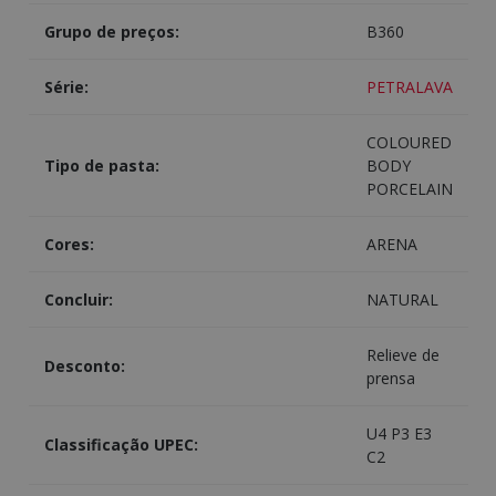
Grupo de preços:
B360
Série:
PETRALAVA
COLOURED
Tipo de pasta:
BODY
PORCELAIN
Cores:
ARENA
Concluir:
NATURAL
Relieve de
Desconto:
prensa
U4 P3 E3
Classificação UPEC:
C2