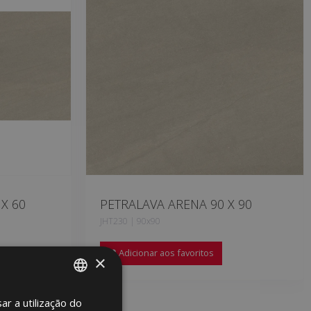
X 60
PETRALAVA ARENA 90 X 90
JHT230 | 90x90
Adicionar aos favoritos
×
ar a utilização do
SPANISH