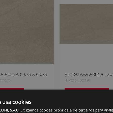
A ARENA 60,75 X 60,75
PETRALAVA ARENA 120 
5x60.75
HYM230 | 60x120
 aos favoritos
Adicionar aos favoritos
e usa cookies
I, S.A.U. Utilizamos cookies próprios e de terceiros para analis