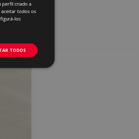
perfil criado a
ENGLISH
 aceitar todos os
FRENCH
figurá-los
GERMAN
PORTUGUESE
ITAR TODOS