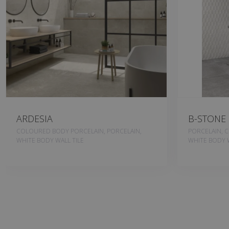
ARDESIA
B-STONE
COLOURED BODY PORCELAIN, PORCELAIN,
PORCELAIN, 
WHITE BODY WALL TILE
WHITE BODY W