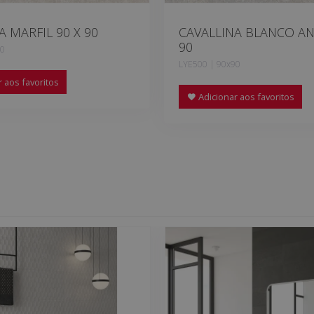
A MARFIL 90 X 90
CAVALLINA BLANCO AN
90
90
LYE500 | 90x90
 aos favoritos
Adicionar aos favoritos