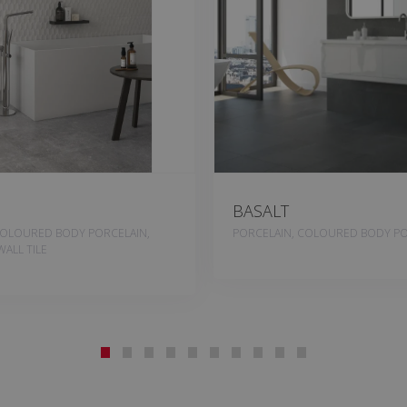
BASALT
COLOURED BODY PORCELAIN,
PORCELAIN, COLOURED BODY PO
ALL TILE