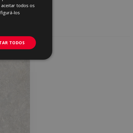
ENGLISH
 aceitar todos os
FRENCH
figurá-los
GERMAN
PORTUGUESE
ITAR TODOS