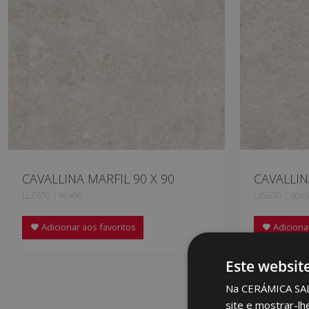
CAVALLINA MARFIL 90 X 90
CAVALLIN
LLZ670 | 90x90
LXS670 | 60x
Adicionar aos favoritos
Adicionar
Este websit
Na CERÁMICA SALON
site e mostrar-lh