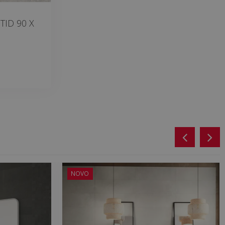
TID 90 X
NOVO