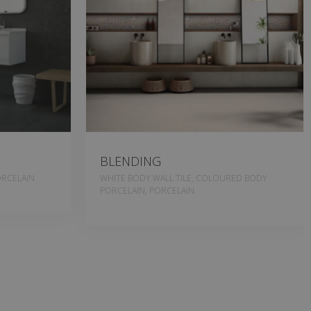
BLENDING
RCELAIN
WHITE BODY WALL TILE, COLOURED BODY
PORCELAIN, PORCELAIN