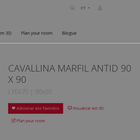
PT
 em 3D
Plan your room
Blogue
CAVALLINA MARFIL ANTID 90
X 90
LYE670 | 90x90
Adicionar aos favoritos
Visualizar em 3D
Plan your room