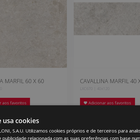
A MARFIL 60 X 60
CAVALLINA MARFIL 40 
60
LXC670 | 40x120
 aos favoritos
Adicionar aos favoritos
e usa cookies
I, S.A.U. Utilizamos cookies próprios e de terceiros para analis
e publicidade relacionada com as suas preferências com base num 