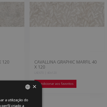
X 120
CAVALLINA GRAPHIC MARFIL 40
X 120
LXE670 | 40x120
Adicionar aos favoritos
×
ar a utilização do
SPANISH
perfil criado a