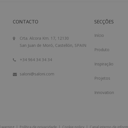
CONTACTO
SECÇÕES
Início
Crta. Alcora Km. 17, 12130
San Juan de Moró, Castellón, SPAIN
Produto
+34 964 34 34 34
Inspiração
saloni@saloni.com
Projetos
Innovation
l warning
|
Política de privacidade
|
Cookie policy
|
Canal interno de infor