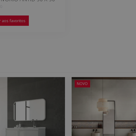
90
 aos favoritos
NOVO