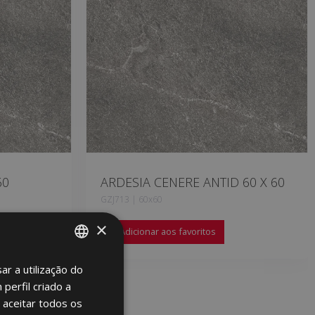
60
ARDESIA CENERE ANTID 60 X 60
GZJ713 | 60x60
×
Adicionar aos favoritos
ar a utilização do
SPANISH
perfil criado a
ENGLISH
 aceitar todos os