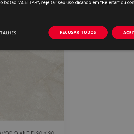
no botão “ACEITAR”, rejeitar seu uso clicando em “Rejeitar” ou con
RECUSAR TODOS
TALHES
ACE
AVORIO ANTID 90 X 90