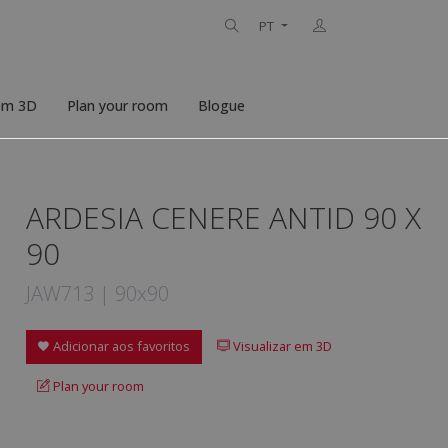
PT
 em 3D
Plan your room
Blogue
ARDESIA CENERE ANTID 90 X
90
JAW713 | 90x90
Adicionar aos favoritos
Visualizar em 3D
Plan your room