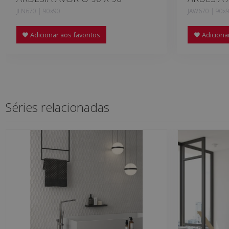
JLN670 | 90x90
JAW670 | 90x
Adicionar aos favoritos
Adicionar
Séries relacionadas