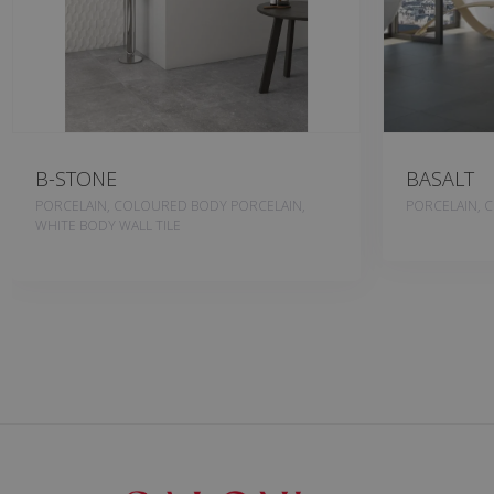
B-STONE
BASALT
PORCELAIN, COLOURED BODY PORCELAIN,
PORCELAIN, 
WHITE BODY WALL TILE