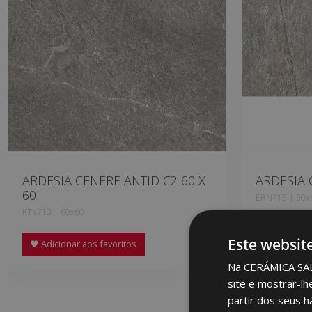
ARDESIA CENERE ANTID C2 60 X
ARDESIA 
60
ERN713 | 30x
KTY713 | 60x60
Adicionar
Este websit
Adicionar aos favoritos
Na CERÁMICA SALON
site e mostrar-lh
partir dos seus h