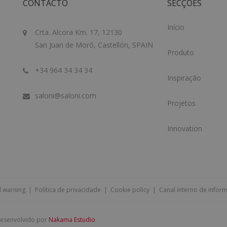
CONTACTO
SECÇÕES
Início
Crta. Alcora Km. 17, 12130
San Juan de Moró, Castellón, SPAIN
Produto
+34 964 34 34 34
Inspiração
saloni@saloni.com
Projetos
Innovation
l warning
|
Política de privacidade
|
Cookie policy
|
Canal interno de infor
 desenvolvido por
Nakama Estudio