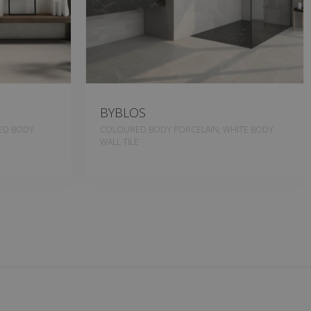
BYBLOS
RED BODY
COLOURED BODY PORCELAIN, WHITE BODY
WALL TILE