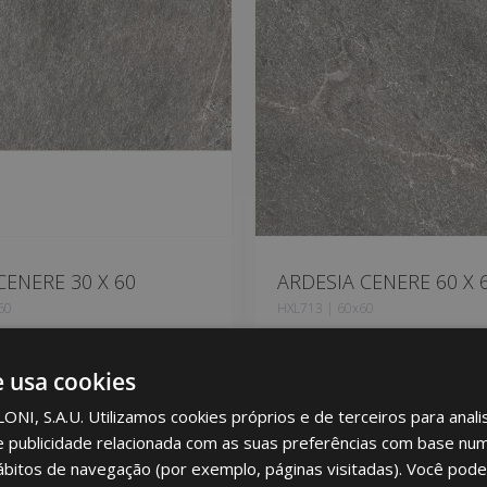
CENERE 30 X 60
ARDESIA CENERE 60 X 
60
HXL713 | 60x60
 aos favoritos
Adicionar aos favoritos
e usa cookies
I, S.A.U. Utilizamos cookies próprios e de terceiros para analis
e publicidade relacionada com as suas preferências com base num 
ábitos de navegação (por exemplo, páginas visitadas). Você pode