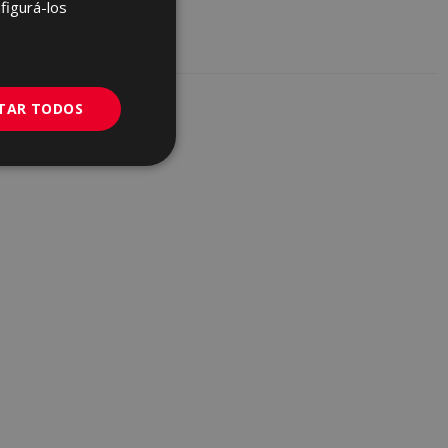
FRENCH
figurá-los
GERMAN
PORTUGUESE
ITAR TODOS