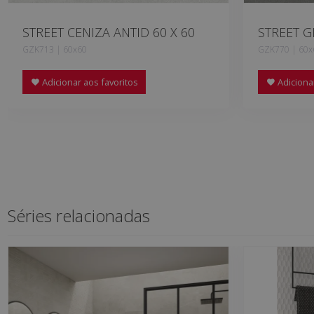
STREET CENIZA ANTID 60 X 60
STREET G
GZK713 | 60x60
GZK770 | 60x
Adicionar aos favoritos
Adicionar
Séries relacionadas