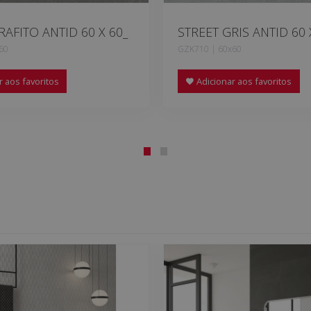
RAFITO ANTID 60 X 60_
STREET GRIS ANTID 60 
60
GZK710 | 60x60
 aos favoritos
Adicionar aos favoritos