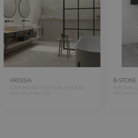
ARDESIA
B-STONE
COLOURED BODY PORCELAIN, PORCELAIN,
PORCELAIN, 
WHITE BODY WALL TILE
WHITE BODY W