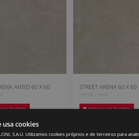
RENA ANTID 60 X 60
STREET ARENA 60 X 60
60
HXM230 | 60x60
 aos favoritos
Adicionar aos favoritos
e usa cookies
I, S.A.U. Utilizamos cookies próprios e de terceiros para analis