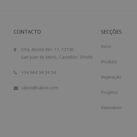
CONTACTO
SECÇÕES
Início
Crta. Alcora Km. 17, 12130
San Juan de Moró, Castellón, SPAIN
Produto
+34 964 34 34 34
Inspiração
saloni@saloni.com
Projetos
Innovation