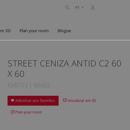
PT
 em 3D
Plan your room
Blogue
STREET CENIZA ANTID C2 60
X 60
KVR713 | 60x60
Adicionar aos favoritos
Visualizar em 3D
Plan your room