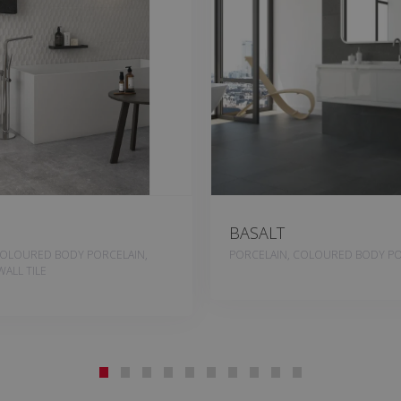
BASALT
COLOURED BODY PORCELAIN,
PORCELAIN, COLOURED BODY PO
ALL TILE