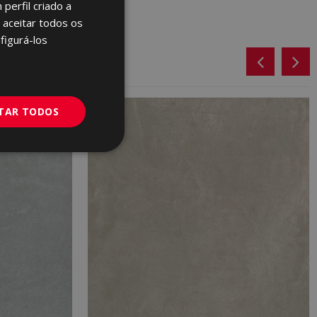
perfil criado a
ENGLISH
 aceitar todos os
FRENCH
figurá-los
GERMAN
PORTUGUESE
ITAR TODOS