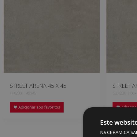
STREET ARENA 45 X 45
STREET A
FTX230 | 45x45
GZK230 | 60x
Adicionar aos favoritos
Adicionar
Este websit
Na CERÁMICA SALON