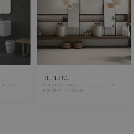
BLENDING
RCELAIN
WHITE BODY WALL TILE, COLOURED BODY
PORCELAIN, PORCELAIN