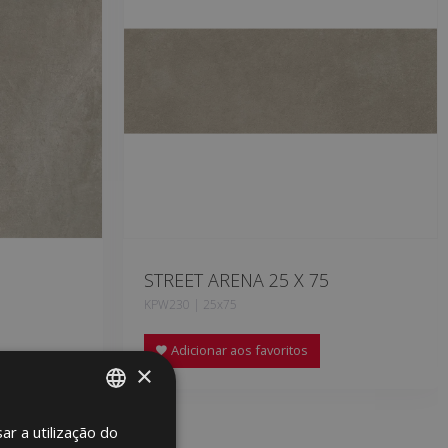
STREET ARENA 25 X 75
KPW230 | 25x75
Adicionar aos favoritos
×
ar a utilização do
SPANISH