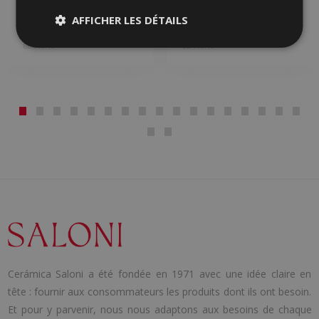
ARDESIA
B-STONE
AFFICHER LES DÉTAILS
GRÈS CÉRAME COLORÉ DANS LA
GRÈS CÉRAME, GRÈS CÉRAME
MASSE, GRÈS CÉRAME, PASTURE
COLORÉ DANS LA MASSE, PASTURE
BLANCHE
BLANCHE
Cerámica Saloni a été fondée en 1971 avec une idée claire en
tête : fournir aux consommateurs les produits dont ils ont besoin.
Et pour y parvenir, nous nous adaptons aux besoins de chaque