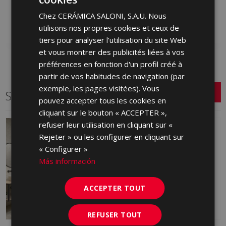
SPANISH
HMS991 | 20x120
HMS380 | 20x120
Chez CERÁMICA SALONI, S.A.U. Nous
ENGLISH
Ajouter aux favoris
Ajouter aux favoris
utilisons nos propres cookies et ceux de
FRENCH
tiers pour analyser l'utilisation du site Web
et vous montrer des publicités liées à vos
GERMAN
préférences en fonction d'un profil créé à
PORTUGUESE
partir de vos habitudes de navigation (par
exemple, les pages visitées). Vous
Série connexe
pouvez accepter tous les cookies en
cliquant sur le bouton « ACCEPTER »,
refuser leur utilisation en cliquant sur «
Rejeter » ou les configurer en cliquant sur
« Configurer »
Más información
ACCEPTER TOUT
REFUSER TOUT