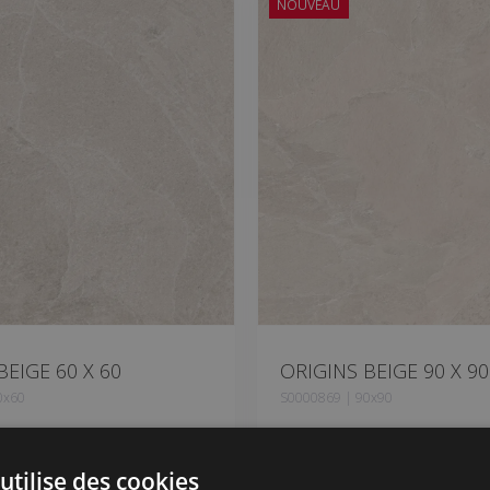
NOUVEAU
BEIGE 60 X 60
ORIGINS BEIGE 90 X 90
0x60
S0000869 | 90x90
ux favoris
Ajouter aux favoris
utilise des cookies