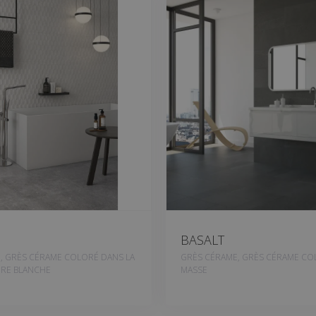
BASALT
, GRÈS CÉRAME COLORÉ DANS LA
GRÈS CÉRAME, GRÈS CÉRAME CO
URE BLANCHE
MASSE