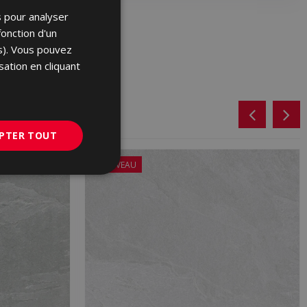
s pour analyser
SPANISH
fonction d'un
ENGLISH
es). Vous pouvez
FRENCH
sation en cliquant
GERMAN
PORTUGUESE
PTER TOUT
NOUVEAU