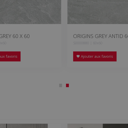
GREY 60 X 60
ORIGINS GREY ANTID 6
0x60
S0000880 | 60x60
ux favoris
Ajouter aux favoris