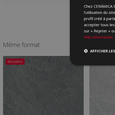
Chez CERÁMICA SAL
l'utilisation du s
profil créé à par
accepter tous les
sur « Rejeter » ou
Más información
Même format
AFFICHER LE
NOUVEAU
NOUVEAU