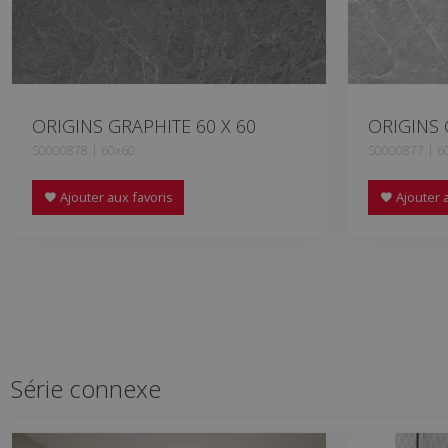
ORIGINS GRAPHITE 60 X 60
ORIGINS 
S0000878 | 60x60
S0000877 | 6
Ajouter aux favoris
Ajouter a
Série connexe