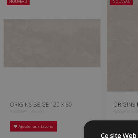
NOUVEAU
NOUVEAU
ORIGINS BEIGE 120 X 60
ORIGINS 
S0000865 | 60x120
S0000879 | 6
Ajouter aux favoris
Ajouter a
Ce site Web 