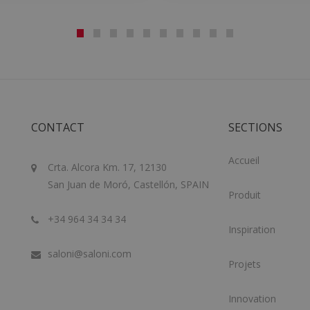
CONTACT
SECTIONS
Accueil
Crta. Alcora Km. 17, 12130
San Juan de Moró, Castellón, SPAIN
Produit
+34 964 34 34 34
Inspiration
saloni@saloni.com
Projets
Innovation