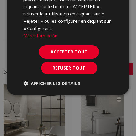
MENHIR ANTRACITA 60
MENHIR ARENA ANTID
cliquant sur le bouton « ACCEPTER »,
X 60
60 X 60
refuser leur utilisation en cliquant sur «
HXJ760 | 60x60
GYR230 | 60x60
Rejeter » ou les configurer en cliquant sur
Ajouter aux favoris
Ajouter aux favoris
« Configurer »
Más información
ACCEPTER TOUT
REFUSER TOUT
Série connexe
AFFICHER LES DÉTAILS