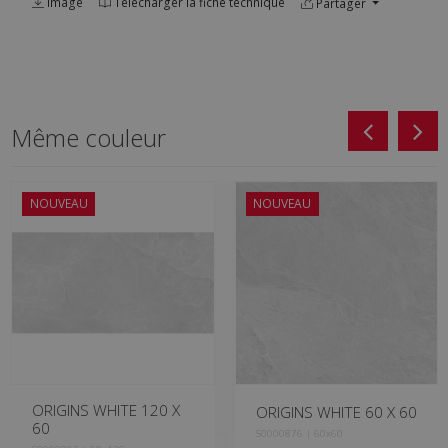
Image
Télécharger la fiche technique
Partager
Même couleur
NOUVEAU
NOUVEAU
ORIGINS WHITE 120 X
ORIGINS WHITE 60 X 60
60
S0000876 | 60x60