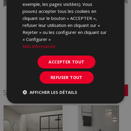
exemple, les pages visitées). Vous
pouvez accepter tous les cookies en
HOOD ORIGINS
HOOD ORIGINS GREY
cliquant sur le bouton « ACCEPTER »,
GRAPHIT 26,5 X 31,5
26,5 X 31,5
refuser leur utilisation en cliquant sur «
S0001170 | 26.5x31.5
S0001169 | 26.5x31.5
Rejeter » ou les configurer en cliquant sur
Ajouter aux favoris
Ajouter aux favoris
« Configurer »
Más información
ACCEPTER TOUT
REFUSER TOUT
Série connexe
AFFICHER LES DÉTAILS