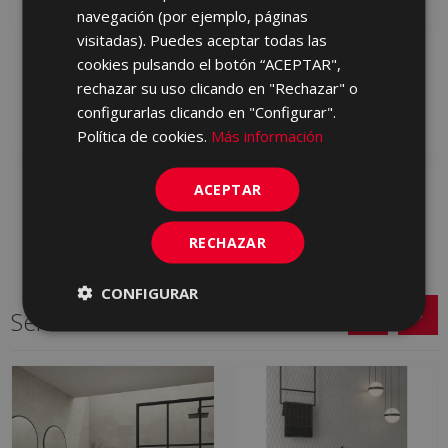
PORTUGUESE
navegación (por ejemplo, páginas
visitadas). Puedes aceptar todas las
ORIGINS GREY 45 X 90
ORIGINS WHITE 45 X 90
cookies pulsando el botón “ACEPTAR",
S0000873 | 45x90
S0000872 | 45x90
rechazar su uso clicando en "Rechazar" o
configurarlas clicando en "Configurar".
Añadir a favoritos
Añadir a favoritos
Política de cookies.
Más información
ACEPTAR
RECHAZAR
CONFIGURAR
Series relacionadas