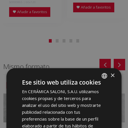
S0000865 | 60x120
Añadir a favoritos
Añadir a favoritos
Mismo formato
×
Ese sitio web utiliza cookies
NUEVO
NUEVO
En CERÁMICA SALONI, S.A.U. utilizamos
SPANISH
cookies propias y de terceros para
ENGLISH
analizar el uso del sitio web y mostrarte
FRENCH
publicidad relacionada con tus
preferencias sobre la base de un perfil
GERMAN
elaborado a partir de tus hábitos de