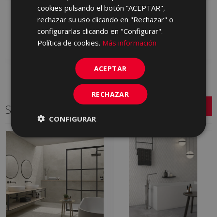
cookies pulsando el botón “ACEPTAR",
WAY BEIGE 60 X 60
WAY GRIS 60 X 60
rechazar su uso clicando en "Rechazar" o
GYN610 | 60x60
GYN710 | 60x60
configurarlas clicando en "Configurar".
Añadir a favoritos
Añadir a favoritos
Política de cookies.
Más información
ACEPTAR
RECHAZAR
Series relacionadas
CONFIGURAR