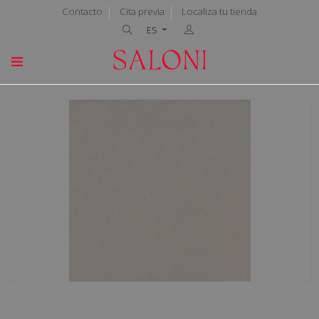
Contacto
Cita previa
Localiza tu tienda
ES