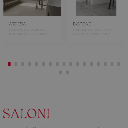
ARDESIA
B-STONE
PORCELANICO COLOREADO,
PORCELANICO, PORCELANICO
PORCELANICO, PASTA BLANCA
COLOREADO, PASTA BLANCA