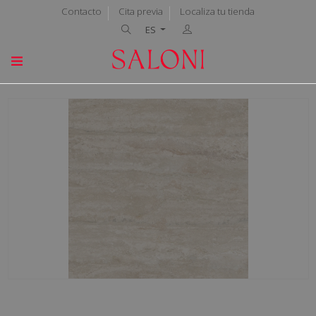
Contacto
Cita previa
Localiza tu tienda
ES