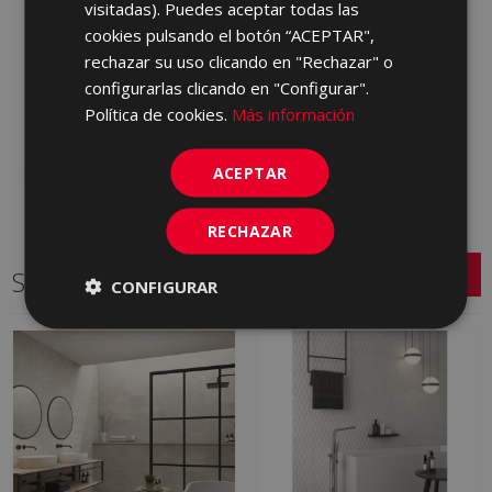
visitadas). Puedes aceptar todas las
TRAVERTINE VEIN
cookies pulsando el botón “ACEPTAR",
CLASSIC ANTICATTO
rechazar su uso clicando en "Rechazar" o
90 X 90
configurarlas clicando en "Configurar".
MDS610 | 90x90
Política de cookies.
Más información
Añadir a favoritos
ACEPTAR
RECHAZAR
Series relacionadas
CONFIGURAR