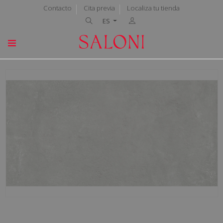
Contacto
Cita previa
Localiza tu tienda
ES