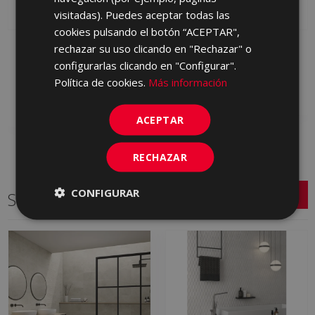
visitadas). Puedes aceptar todas las
cookies pulsando el botón “ACEPTAR",
STREET GRAFITO 45 X
rechazar su uso clicando en "Rechazar" o
STREET GRIS 45 X 90
90
configurarlas clicando en "Configurar".
JDN710 | 45x90
JDN770 | 45x90
Política de cookies.
Más información
Añadir a favoritos
Añadir a favoritos
ACEPTAR
RECHAZAR
CONFIGURAR
Series relacionadas