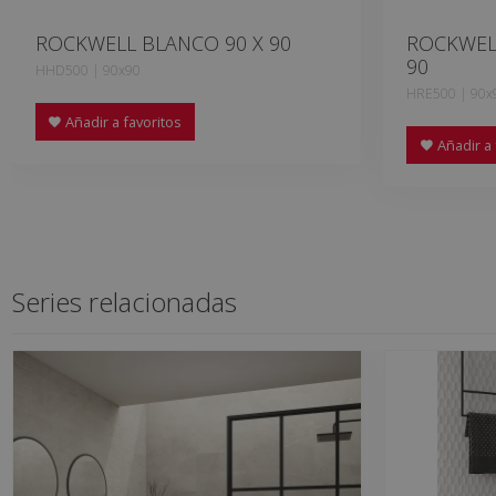
ROCKWELL BLANCO 90 X 90
ROCKWELL
90
HHD500 | 90x90
HRE500 | 90x
Añadir a favoritos
Añadir a 
Series relacionadas