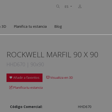
ES
n 3D
Planifica tu estancia
Blog
ROCKWELL MARFIL 90 X 90
HHD670 | 90x90
Añadir a favoritos
Visualiza en 3D
Planifica tu estancia
Código Comercial:
HHD670