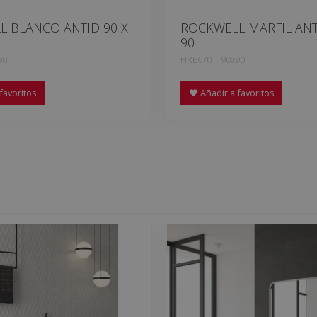
 BLANCO ANTID 90 X
ROCKWELL MARFIL ANT
90
90
HRE670 | 90x90
favoritos
Añadir a favoritos