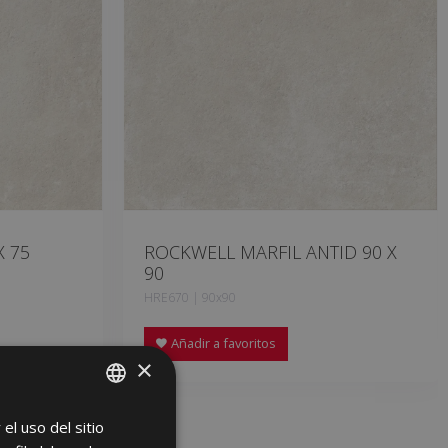
X 75
ROCKWELL MARFIL ANTID 90 X
90
HRE670 | 90x90
Añadir a favoritos
×
el uso del sitio
SPANISH