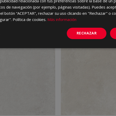
ublicidad relacionada con tus preferencias sobre la base de un p
itos de navegación (por ejemplo, páginas visitadas). Puedes acept
el botón “ACEPTAR", rechazar su uso clicando en "Rechazar" o co
gurar". Política de cookies.
Más información
RECHAZAR