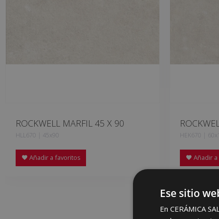
ROCKWELL MARFIL 45 X 90
ROCKWELL
HLL670 | 45x90
HEK670 | 60x
Añadir a favoritos
Añadir a 
Ese sitio we
En CERÁMICA SALON