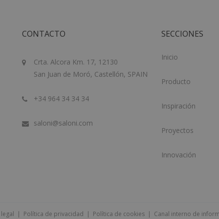
CONTACTO
SECCIONES
Inicio
Crta. Alcora Km. 17, 12130
San Juan de Moró, Castellón, SPAIN
Producto
+34 964 34 34 34
Inspiración
saloni@saloni.com
Proyectos
Innovación
 legal
|
Política de privacidad
|
Política de cookies
|
Canal interno de infor