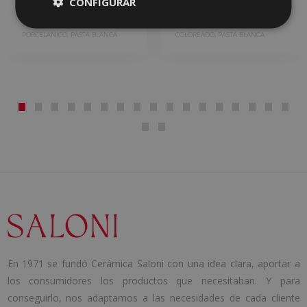
CONFIGURAR
ARDESIA
B-STONE
PORCELANICO COLOREADO,
PORCELANICO, PORCELANICO
PORCELANICO, PASTA BLANCA
COLOREADO, PASTA BLANCA
En 1971 se fundó Cerámica Saloni con una idea clara, aportar a
los consumidores los productos que necesitaban. Y para
conseguirlo, nos adaptamos a las necesidades de cada cliente