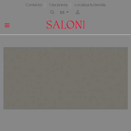
Contacto
Cita previa
Localiza tu tienda
ES