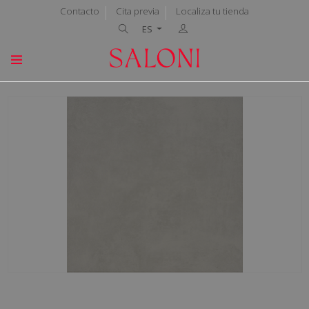
Contacto
Cita previa
Localiza tu tienda
ES