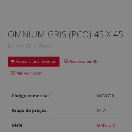
OMNIUM GRIS (PCO) 45 X 45
MCW710 | 45x45
Adicionar aos favoritos
Visualizar em 3D
Plan your room
Código comercial:
MCW710
Grupo de preços:
B171
Série:
OMNIUM