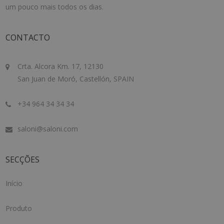
um pouco mais todos os dias.
CONTACTO
Crta. Alcora Km. 17, 12130
San Juan de Moró, Castellón, SPAIN
+34 964 34 34 34
saloni@saloni.com
SECÇÕES
Início
Produto