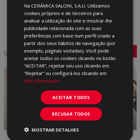
Adicionar aos
Na CERÁMICA SALONI, S.A.U. Utilizamos
SPANISH
favoritos
cookies próprios e de terceiros para
ENGLISH
analisar a utilização do site e mostrar-lhe
FRENCH
publicidade relacionada com as suas
preferências com base num perfil criado a
GERMAN
partir dos seus hábitos de navegação (por
PORTUGUESE
exemplo, páginas visitadas). Você pode
Séries relacionadas
aceitar todos os cookies clicando no botão
“ACEITAR”, rejeitar seu uso clicando em
“Rejeitar” ou configurá-los clicando em
NOVO
Más información
ACEITAR TODOS
RECUSAR TODOS
MOSTRAR DETALHES
DANDY
FRONT