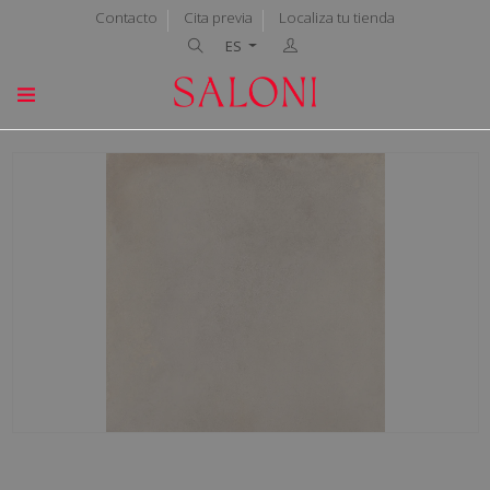
Contacto
Cita previa
Localiza tu tienda
ES