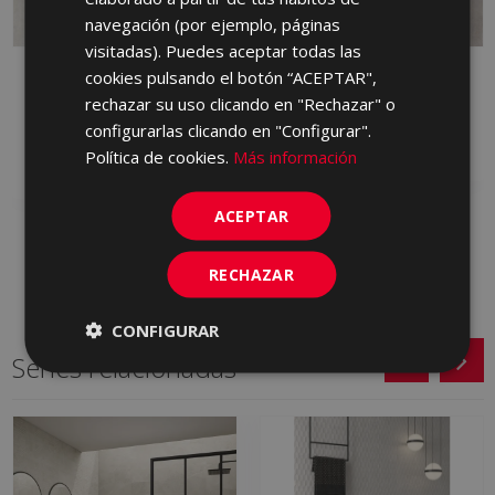
PORTUGUESE
navegación (por ejemplo, páginas
visitadas). Puedes aceptar todas las
METALLO BLANCO 60 X
cookies pulsando el botón “ACEPTAR",
METALLO GRIS 60 X 60
60
rechazar su uso clicando en "Rechazar" o
LPD735 | 60x60
LPD500 | 60x60
configurarlas clicando en "Configurar".
Añadir a favoritos
Política de cookies.
Más información
Añadir a favoritos
ACEPTAR
RECHAZAR
CONFIGURAR
Series relacionadas