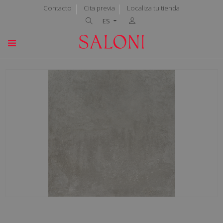
Contacto
Cita previa
Localiza tu tienda
ES