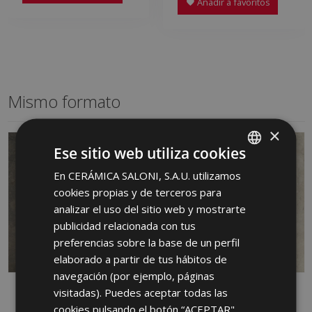
Añadir a favoritos
Mismo formato
×
Ese sitio web utiliza cookies
En CERÁMICA SALONI, S.A.U. utilizamos
SPANISH
cookies propias y de terceros para
ENGLISH
analizar el uso del sitio web y mostrarte
FRENCH
publicidad relacionada con tus
preferencias sobre la base de un perfil
GERMAN
elaborado a partir de tus hábitos de
PORTUGUESE
navegación (por ejemplo, páginas
MENHIR ANTRACITA 60
MENHIR ARENA ANTID
visitadas). Puedes aceptar todas las
X 60
60 X 60
cookies pulsando el botón “ACEPTAR",