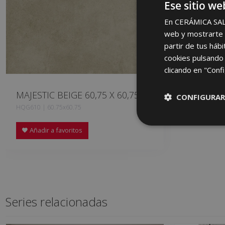
Ese sitio we
En CERÁMICA SALON
web y mostrarte p
partir de tus háb
cookies pulsando 
clicando en "Confi
MAJESTIC BEIGE 60,75 X 60,75
CONFIGURAR
HQG610 | 60.75x60.75
Añadir a favoritos
Series relacionadas