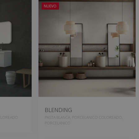
NUEVO
BLENDING
OLOREADO
PASTA BLANCA, PORCELANICO COLOREADO,
PORCELANICO