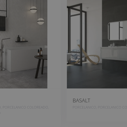
BASALT
, PORCELANICO COLOREADO,
PORCELANICO, PORCELANICO C
A