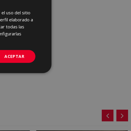
el uso del sitio
SPANISH
erfil elaborado a
ENGLISH
ar todas las
FRENCH
nfigurarlas
GERMAN
PORTUGUESE
ACEPTAR