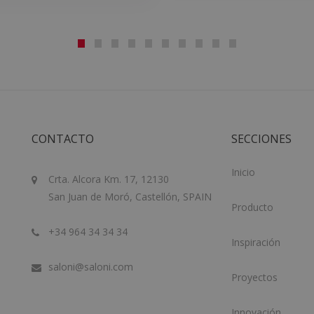
CONTACTO
SECCIONES
Inicio
Crta. Alcora Km. 17, 12130
San Juan de Moró, Castellón, SPAIN
Producto
+34 964 34 34 34
Inspiración
saloni@saloni.com
Proyectos
Innovación