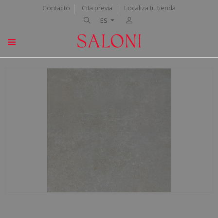
Contacto
Cita previa
Localiza tu tienda
ES