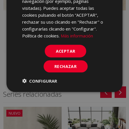
navegación (por ejemplo, páginas
visitadas). Puedes aceptar todas las
cookies pulsando el botón “ACEPTAR",
GARD MARFIL (PCO) 45
GARD VISON (PCO) 45
rechazar su uso clicando en "Rechazar" o
X 45
X 45
configurarlas clicando en "Configurar".
MCV670 | 45x45
MCV110 | 45x45
Política de cookies.
Más información
Añadir a favoritos
Añadir a favoritos
ACEPTAR
RECHAZAR
CONFIGURAR
Series relacionadas
NUEVO