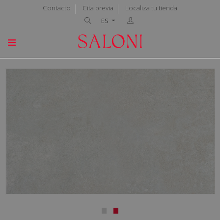
Contacto
Cita previa
Localiza tu tienda
ES