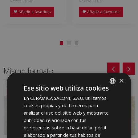
MAY770 | 31x61
MAZ770 | 31x61
Añadir a favoritos
Añadir a favoritos
Mismo formato
×
Ese sitio web utiliza cookies
NUEVO
NUEVO
En CERÁMICA SALONI, S.A.U. utilizamos
SPANISH
cookies propias y de terceros para
ENGLISH
analizar el uso del sitio web y mostrarte
FRENCH
publicidad relacionada con tus
preferencias sobre la base de un perfil
GERMAN
elaborado a partir de tus hábitos de