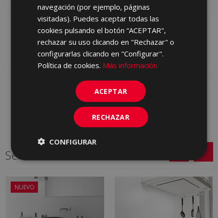
PORTUGUESE
navegación (por ejemplo, páginas
visitadas). Puedes aceptar todas las
GARD CENIZA 25 X 50
GARD VISON 25 X 50
cookies pulsando el botón “ACEPTAR",
S0001836 | 25x50
S0001837 | 25x50
rechazar su uso clicando en "Rechazar" o
configurarlas clicando en "Configurar".
Añadir a favoritos
Añadir a favoritos
Política de cookies.
Más información
ACEPTAR
RECHAZAR
CONFIGURAR
Series relacionadas
NUEVO