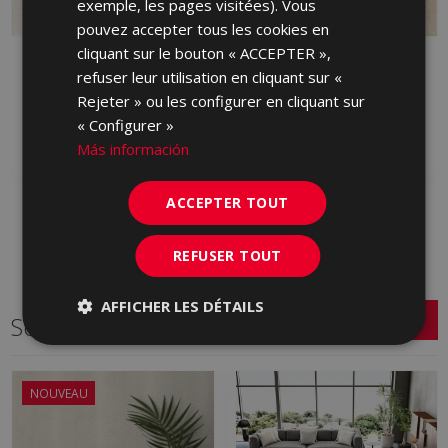
exemple, les pages visitées). Vous
pouvez accepter tous les cookies en
cliquant sur le bouton « ACCEPTER »,
GARD MARFIL (PCO) 45
GARD VISON (PCO) 45
refuser leur utilisation en cliquant sur «
X 45
X 45
Rejeter » ou les configurer en cliquant sur
MCV670 | 45x45
MCV110 | 45x45
« Configurer »
Ajouter aux favoris
Ajouter aux favoris
Más información
ACCEPTER TOUT
REFUSER TOUT
AFFICHER LES DÉTAILS
Série connexe
NOUVEAU