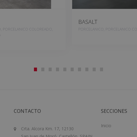
BASALT
, PORCELANICO COLOREADO,
PORCELANICO, PORCELANICO C
A
CONTACTO
SECCIONES
Inicio
Crta. Alcora Km. 17, 12130
San Juan de Moró, Castellón, SPAIN