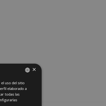
×
el uso del sitio
SPANISH
erfil elaborado a
ENGLISH
ar todas las
FRENCH
nfigurarlas