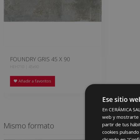
FOUNDRY GRIS 45 X 90
HEH710 | 45x90
Añadir a favoritos
Ese sitio we
En CERÁMICA SALON
web y mostrarte p
Mismo formato
partir de tus háb
cookies pulsando 
clicando en "Confi