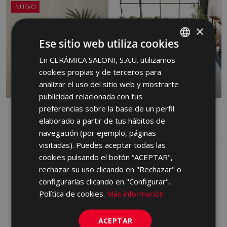
NUEVO
×
Ese sitio web utiliza cookies
En CERÁMICA SALONI, S.A.U. utilizamos
SPANISH
cookies propias y de terceros para
ENGLISH
analizar el uso del sitio web y mostrarte
FRENCH
publicidad relacionada con tus
preferencias sobre la base de un perfil
GERMAN
DANDY
FRONT
elaborado a partir de tus hábitos de
PASTA ROJA, PORCELANICO, PASTA
PORCELANICO
PORTUGUESE
BLANCA
navegación (por ejemplo, páginas
visitadas). Puedes aceptar todas las
cookies pulsando el botón “ACEPTAR",
rechazar su uso clicando en "Rechazar" o
configurarlas clicando en "Configurar".
Política de cookies.
Más información
ACEPTAR