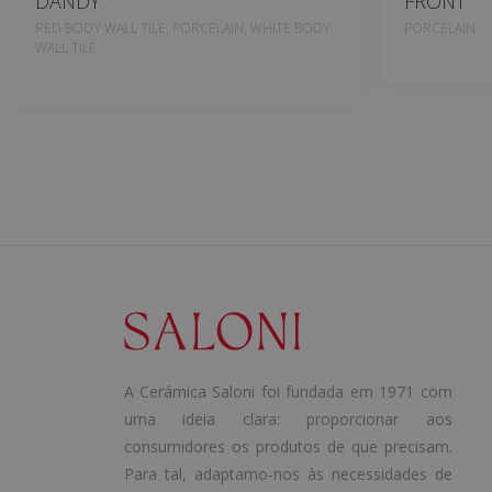
DANDY
FRONT
RED BODY WALL TILE, PORCELAIN, WHITE BODY
PORCELAIN
WALL TILE
A Cerámica Saloni foi fundada em 1971 com
uma ideia clara: proporcionar aos
consumidores os produtos de que precisam.
Para tal, adaptamo-nos às necessidades de