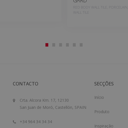
GARD
RED BODY WALL TILE, PORCELAIN
WALL TILE
CONTACTO
SECÇÕES
Início
Crta. Alcora Km. 17, 12130
San Juan de Moró, Castellón, SPAIN
Produto
+34 964 34 34 34
Inspiração