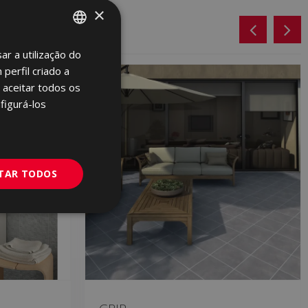
×
ar a utilização do
SPANISH
perfil criado a
ENGLISH
 aceitar todos os
FRENCH
figurá-los
GERMAN
PORTUGUESE
ITAR TODOS