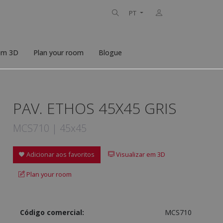
PT
 em 3D
Plan your room
Blogue
PAV. ETHOS 45X45 GRIS
MCS710 | 45x45
Adicionar aos favoritos
Visualizar em 3D
Plan your room
Código comercial:
MCS710