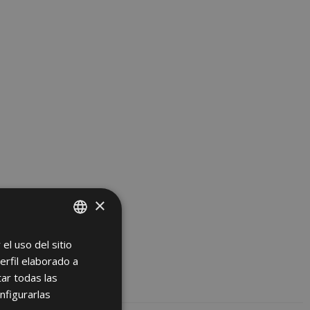
×
el uso del sitio
SPANISH
erfil elaborado a
ENGLISH
ar todas las
FRENCH
nfigurarlas