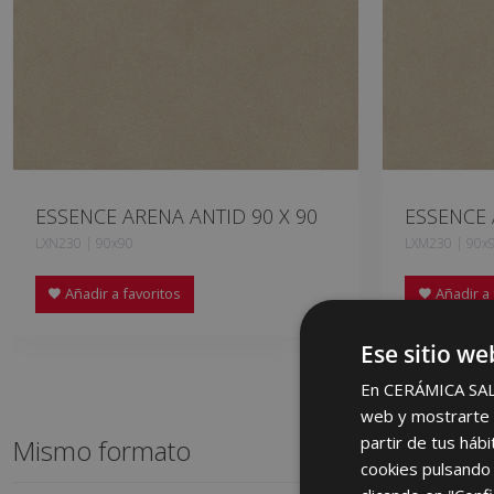
ESSENCE ARENA ANTID 90 X 90
ESSENCE 
LXN230 | 90x90
LXM230 | 90x
Añadir a favoritos
Añadir a 
Ese sitio we
En CERÁMICA SALON
web y mostrarte p
partir de tus háb
Mismo formato
cookies pulsando 