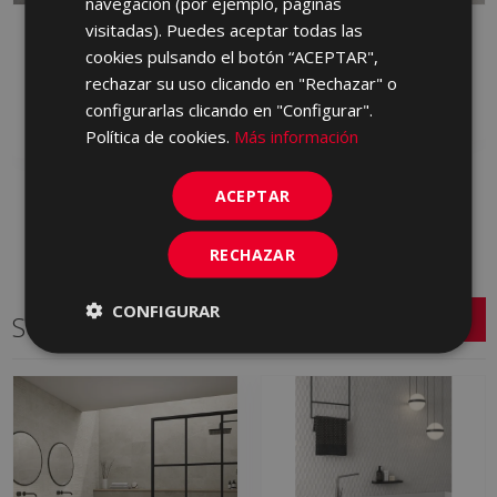
navegación (por ejemplo, páginas
visitadas). Puedes aceptar todas las
BLENDING GRAFITO 90
BLENDING GRIS 90 X 90
X 90
cookies pulsando el botón “ACEPTAR",
LBT710 | 90x90
LBT770 | 90x90
rechazar su uso clicando en "Rechazar" o
Añadir a favoritos
configurarlas clicando en "Configurar".
Añadir a favoritos
Política de cookies.
Más información
ACEPTAR
RECHAZAR
CONFIGURAR
Series relacionadas