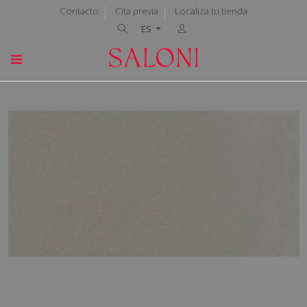
Contacto
Cita previa
Localiza tu tienda
ES