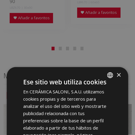
90
LBY670 | 60x60
LBZ670 | 30x90
Añadir a favoritos
Añadir a favoritos
×
Mismo formato
Ese sitio web utiliza cookies
En CERÁMICA SALONI, S.A.U. utilizamos
SPANISH
NUEVO
NUEVO
cookies propias y de terceros para
ENGLISH
analizar el uso del sitio web y mostrarte
FRENCH
publicidad relacionada con tus
preferencias sobre la base de un perfil
GERMAN
elaborado a partir de tus hábitos de
PORTUGUESE
navegación (por ejemplo, páginas