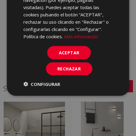
visitadas). Puedes aceptar todas las
cookies pulsando el botón “ACEPTAR",
rechazar su uso clicando en "Rechazar" o
BLENDING BLANCO 30
BLENDING GRIS 30 X 60
X 60
configurarlas clicando en "Configurar".
S0001764 | 30x60
S0001763 | 30x60
Política de cookies.
Más información
Añadir a favoritos
Añadir a favoritos
ACEPTAR
RECHAZAR
CONFIGURAR
Series relacionadas