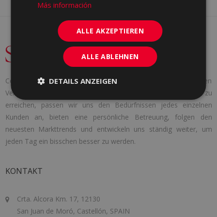
Más información
ALLE AKZEPTIEREN
ALLE ABLEHNEN
DETAILS ANZEIGEN
Cerámica Saloni wurde 1971 mit einer klaren Idee gegründet: den
Verbrauchern die Produkte zu liefern, die sie brauchen. Um dies zu
erreichen, passen wir uns den Bedürfnissen jedes einzelnen
Kunden an, bieten eine persönliche Betreuung, folgen den
neuesten Markttrends und entwickeln uns ständig weiter, um
jeden Tag ein bisschen besser zu werden.
KONTAKT
Crta. Alcora Km. 17, 12130
San Juan de Moró, Castellón, SPAIN