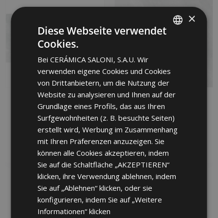
×
Diese Webseite verwendet
Cookies.
SPANISH
Bei CERÁMICA SALONI, S.A.U. Wir
ENGLISH
verwenden eigene Cookies und Cookies
FRENCH
von Drittanbietern, um die Nutzung der
Website zu analysieren und Ihnen auf der
GERMAN
BYBLOS CENIZA 120 X
BYBLOS CENIZA 75 X
Grundlage eines Profils, das aus Ihren
60
75
PORTUGUESE
Surfgewohnheiten (z. B. besuchte Seiten)
JHJ713 | 60x120
KPJ713 | 75x75
erstellt wird, Werbung im Zusammenhang
Zu Favoriten
Zu Favoriten
mit Ihren Präferenzen anzuzeigen. Sie
hinzufügen
hinzufügen
können alle Cookies akzeptieren, indem
Sie auf die Schaltfläche „AKZEPTIEREN“
klicken, ihre Verwendung ablehnen, indem
Sie auf „Ablehnen“ klicken, oder sie
konfigurieren, indem Sie auf „Weitere
Informationen“ klicken