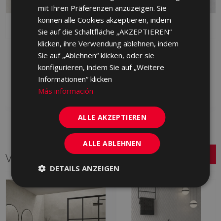
mit Ihren Präferenzen anzuzeigen. Sie
können alle Cookies akzeptieren, indem
Sie auf die Schaltfläche „AKZEPTIEREN“
klicken, ihre Verwendung ablehnen, indem
BYBLOS ARENA 45 X 90
BYBLOS GRIS 45 X 90
Sie auf „Ablehnen“ klicken, oder sie
GXR230 | 45x90
GXR710 | 45x90
konfigurieren, indem Sie auf „Weitere
Informationen“ klicken
Zu Favoriten
Zu Favoriten
hinzufügen
hinzufügen
Más información
ALLE AKZEPTIEREN
ALLE ABLEHNEN
Verwandte Serien
DETAILS ANZEIGEN