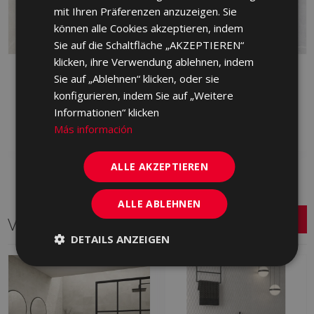
mit Ihren Präferenzen anzuzeigen. Sie
können alle Cookies akzeptieren, indem
Sie auf die Schaltfläche „AKZEPTIEREN“
klicken, ihre Verwendung ablehnen, indem
BYBLOS ARENA 75 X 75
BYBLOS GRIS 75 X 75
Sie auf „Ablehnen“ klicken, oder sie
KPJ230 | 75x75
KPJ710 | 75x75
konfigurieren, indem Sie auf „Weitere
Informationen“ klicken
Zu Favoriten
Zu Favoriten
hinzufügen
hinzufügen
Más información
ALLE AKZEPTIEREN
ALLE ABLEHNEN
Verwandte Serien
DETAILS ANZEIGEN