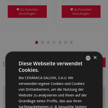
JHJ713 | 60x120
KPJ713 | 75x75
Zu Favoriten
Zu Favoriten
hinzufügen
hinzufügen
×
Diese Webseite verwendet
Dasselbe Format
Cookies.
SPANISH
Bei CERÁMICA SALONI, S.A.U. Wir
ENGLISH
verwenden eigene Cookies und Cookies
FRENCH
von Drittanbietern, um die Nutzung der
Website zu analysieren und Ihnen auf der
GERMAN
Grundlage eines Profils, das aus Ihren
PORTUGUESE
Surfgewohnheiten (z. B. besuchte Seiten)