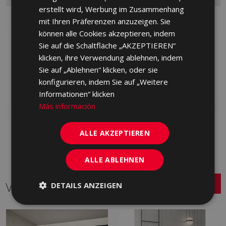
erstellt wird, Werbung im Zusammenhang
mit Ihren Präferenzen anzuzeigen. Sie
können alle Cookies akzeptieren, indem
BYBLOS CENIZA 120 X
Sie auf die Schaltfläche „AKZEPTIEREN“
BYBLOS GRIS 120 X 60
60
klicken, ihre Verwendung ablehnen, indem
JHJ710 | 60x120
JHJ713 | 60x120
Sie auf „Ablehnen“ klicken, oder sie
Zu Favoriten
konfigurieren, indem Sie auf „Weitere
Zu Favoriten
hinzufügen
hinzufügen
Informationen“ klicken
Más información
ALLE AKZEPTIEREN
ALLE ABLEHNEN
Verwandte Serien
DETAILS ANZEIGEN