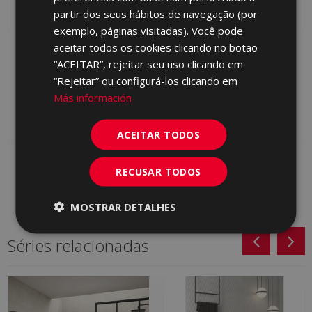
partir dos seus hábitos de navegação (por
PORTUGUESE
exemplo, páginas visitadas). Você pode
aceitar todos os cookies clicando no botão
PETRALAVA GRAFITO
PETRALAVA GRIS 120 X
120 X 60
60
“ACEITAR”, rejeitar seu uso clicando em
HYM770 | 60x120
HYM710 | 60x120
“Rejeitar” ou configurá-los clicando em
Más información
Adicionar aos
Adicionar aos
favoritos
favoritos
ACEITAR TODOS
RECUSAR TODOS
MOSTRAR DETALHES
Séries relacionadas