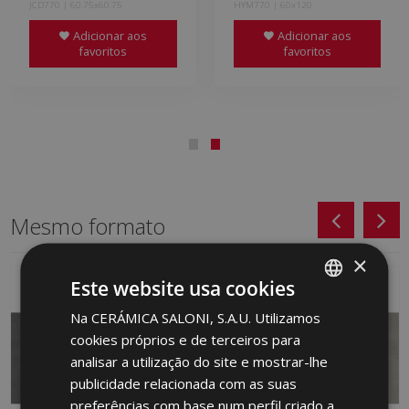
JCD770 | 60.75x60.75
HYM770 | 60x120
Adicionar aos
Adicionar aos
favoritos
favoritos
Mesmo formato
×
Este website usa cookies
Na CERÁMICA SALONI, S.A.U. Utilizamos
SPANISH
cookies próprios e de terceiros para
ENGLISH
analisar a utilização do site e mostrar-lhe
FRENCH
publicidade relacionada com as suas
preferências com base num perfil criado a
GERMAN