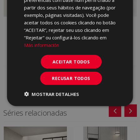
GERMAN
partir dos seus hábitos de navegação (por
PORTUGUESE
exemplo, páginas visitadas). Você pode
aceitar todos os cookies clicando no botão
BYBLOS ARENA
BYBLOS CENIZA 90 X
“ACEITAR”, rejeitar seu uso clicando em
LAPPATO 90 X 90
90
“Rejeitar” ou configurá-los clicando em
HVM230 | 90x90
HXP713 | 90x90
Más información
Adicionar aos
Adicionar aos
favoritos
favoritos
ACEITAR TODOS
RECUSAR TODOS
MOSTRAR DETALHES
Séries relacionadas