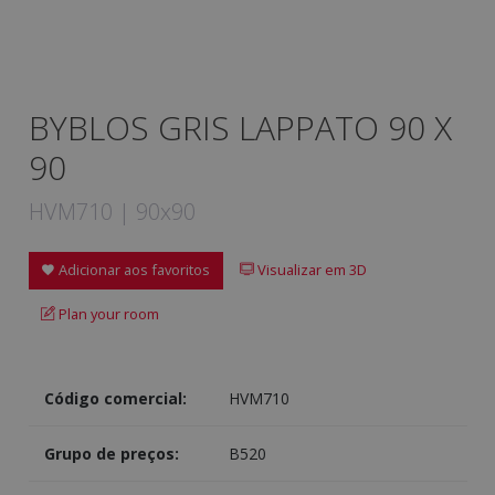
BYBLOS GRIS LAPPATO 90 X
90
HVM710 | 90x90
Adicionar aos favoritos
Visualizar em 3D
Plan your room
Código comercial:
HVM710
Grupo de preços:
B520