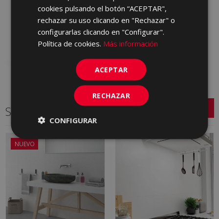
ARDESIA AVORIO 40 X
cookies pulsando el botón “ACEPTAR",
120
rechazar su uso clicando en "Rechazar" o
JTM670 | 40x120
configurarlas clicando en "Configurar".
Añadir a favoritos
Política de cookies.
Más información
ACEPTAR
RECHAZAR
Series relacionadas
CONFIGURAR
NUEVO