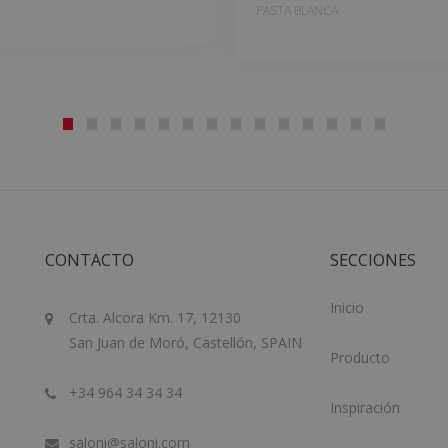
PASTA BLANCA
CONTACTO
SECCIONES
Inicio
Crta. Alcora Km. 17, 12130
San Juan de Moró, Castellón, SPAIN
Producto
+34 964 34 34 34
Inspiración
saloni@saloni.com