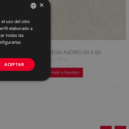
×
el uso del sitio
SPANISH
erfil elaborado a
ENGLISH
ar todas las
FRENCH
nfigurarlas
GERMAN
 60
ARDESIA AVORIO 60 X 60
HXL670 | 60x60
PORTUGUESE
ACEPTAR
Añadir a favoritos