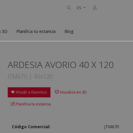
ES
n 3D
Planifica tu estancia
Blog
ARDESIA AVORIO 40 X 120
JTM670 | 40x120
Añadir a favoritos
Visualiza en 3D
Planifica tu estancia
Código Comercial:
JTM670