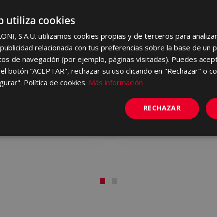
b utiliza cookies
I, S.A.U. utilizamos cookies propias y de terceros para analizar 
ublicidad relacionada con tus preferencias sobre la base de un p
itos de navegación (por ejemplo, páginas visitadas). Puedes acept
el botón “ACEPTAR", rechazar su uso clicando en "Rechazar" o co
gurar". Política de cookies.
Más información
AVORIO 30 X 60
ARDESIA AVORIO 120 X
60
JAZ670 | 60x120
RECHAZAR
favoritos
Añadir a favoritos