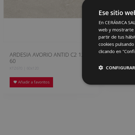
Ese sitio we
En CERÁMICA SALON
web y mostrarte p
partir de tus háb
cookies pulsando 
clicando en "Confi
ARDESIA AVORIO ANTID C2 120 X
ARDESIA 
60
ERN670 | 30x
CONFIGURAR
KTZ670 | 60x120
Añadir a 
Añadir a favoritos