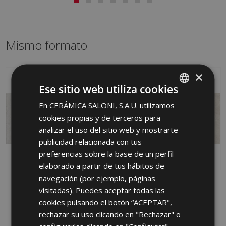
Mismo formato
×
Ese sitio web utiliza cookies
En CERÁMICA SALONI, S.A.U. utilizamos
SPANISH
cookies propias y de terceros para
ENGLISH
analizar el uso del sitio web y mostrarte
FRENCH
publicidad relacionada con tus
preferencias sobre la base de un perfil
GERMAN
elaborado a partir de tus hábitos de
PORTUGUESE
navegación (por ejemplo, páginas
ROCKWELL BLANCO 45
ROCKWELL MARFIL 45 X
visitadas). Puedes aceptar todas las
X 90
90
cookies pulsando el botón “ACEPTAR",
HLL500 | 45x90
HLL670 | 45x90
rechazar su uso clicando en "Rechazar" o
Añadir a favoritos
Añadir a favoritos