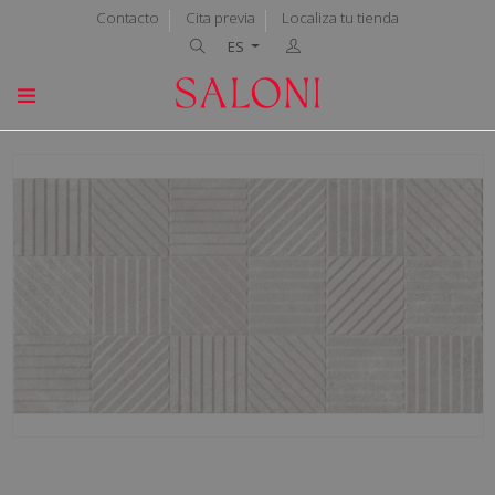
Contacto
Cita previa
Localiza tu tienda
ES