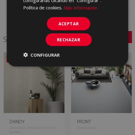
configurarlas clicando en "Configurar".
Política de cookies.
Más información
ACEPTAR
Series relacionadas
RECHAZAR
CONFIGURAR
NUEVO
DANDY
FRONT
PASTA ROJA, PORCELANICO, PASTA
PORCELANICO
BLANCA