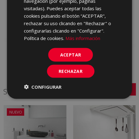
navegación (por ejemplo, páginas
ROCKWELL MARFIL 40 X
ROCKWELL AVRA
visitadas). Puedes aceptar todas las
120
MARFIL (graphic) 40 X
120
cookies pulsando el botón “ACEPTAR",
HMH670 | 40x120
HEM670 | 40x120
rechazar su uso clicando en "Rechazar" o
Añadir a favoritos
configurarlas clicando en "Configurar".
Añadir a favoritos
Política de cookies.
Más información
ACEPTAR
RECHAZAR
CONFIGURAR
Series relacionadas
NUEVO