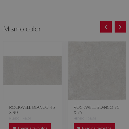
Mismo color
ROCKWELL BLANCO 45
ROCKWELL BLANCO 75
X 90
X 75
HLL500 | 45x90
HEP500 | 75x75
Añadir a favoritos
Añadir a favoritos