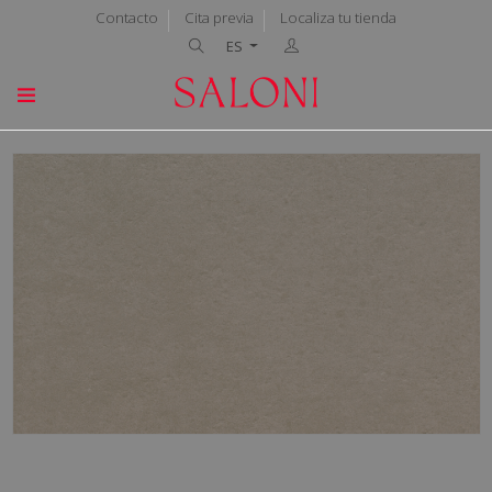
Contacto
Cita previa
Localiza tu tienda
ES