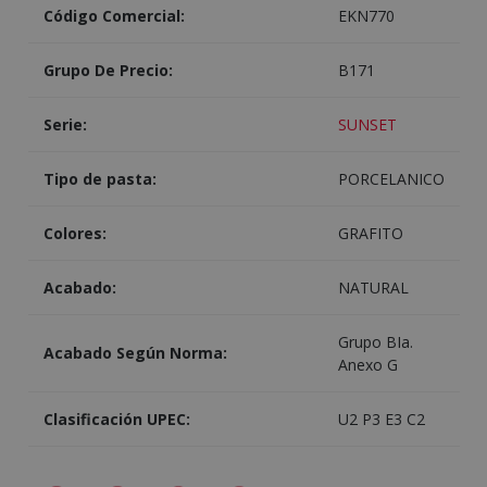
Código Comercial:
EKN770
Grupo De Precio:
B171
Serie:
SUNSET
Tipo de pasta:
PORCELANICO
Colores:
GRAFITO
Acabado:
NATURAL
Grupo BIa.
Acabado Según Norma:
Anexo G
Clasificación UPEC:
U2 P3 E3 C2