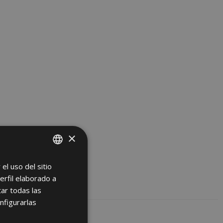
×
el uso del sitio
SPANISH
erfil elaborado a
ENGLISH
ar todas las
FRENCH
nfigurarlas
GERMAN