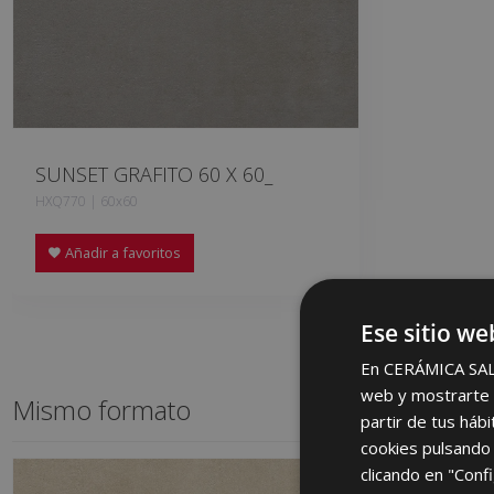
SUNSET GRAFITO 60 X 60_
HXQ770 | 60x60
Añadir a favoritos
Ese sitio we
En CERÁMICA SALON
web y mostrarte p
Mismo formato
partir de tus háb
cookies pulsando 
clicando en "Confi