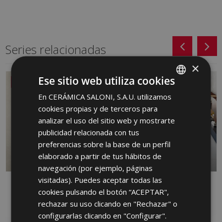
Series relacionadas
×
Ese sitio web utiliza cookies
NUEVO
En CERÁMICA SALONI, S.A.U. utilizamos
SPANISH
cookies propias y de terceros para
ENGLISH
analizar el uso del sitio web y mostrarte
FRENCH
publicidad relacionada con tus
preferencias sobre la base de un perfil
GERMAN
elaborado a partir de tus hábitos de
PORTUGUESE
navegación (por ejemplo, páginas
visitadas). Puedes aceptar todas las
DANDY
FRONT
cookies pulsando el botón “ACEPTAR",
PASTA ROJA, PORCELANICO, PASTA
PORCELANICO
rechazar su uso clicando en "Rechazar" o
BLANCA
configurarlas clicando en "Configurar".