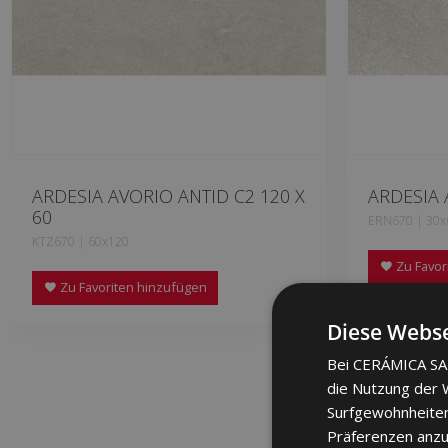
ARDESIA AVORIO ANTID C2 120 X
ARDESIA 
60
ERN670 | 30x
KTZ670 | 60x120
Zu Favor
Zu Favoriten hinzufügen
Diese Webse
Bei CERÁMICA SAL
die Nutzung der W
Surfgewohnheiten
Präferenzen anzuz