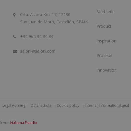
Startseite
Crta. Alcora Km. 17, 12130
San Juan de Moró, Castellón, SPAIN
Produkt
+34 964 34 34 34
Inspiration
saloni@saloni.com
Projekte
Innovation
Legal warning
|
Datenschutz
|
Cookie policy
|
Interner Informationskanal
lt von
Nakama Estudio