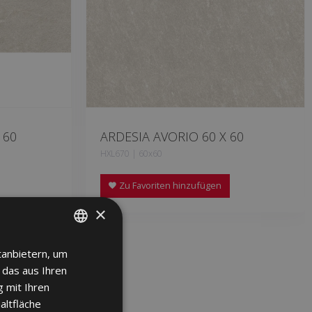
 60
ARDESIA AVORIO 60 X 60
HXL670 | 60x60
Zu Favoriten hinzufügen
×
tanbietern, um
SPANISH
 das aus Ihren
ENGLISH
 mit Ihren
FRENCH
altfläche