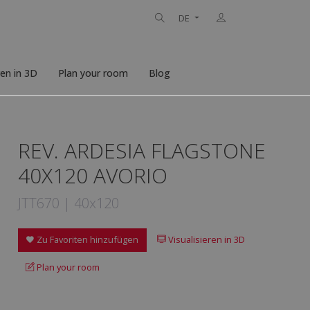
DE
ren in 3D
Plan your room
Blog
REV. ARDESIA FLAGSTONE
40X120 AVORIO
JTT670 | 40x120
Zu Favoriten hinzufügen
Visualisieren in 3D
Plan your room