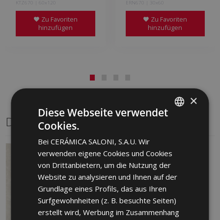
KTZ670 | 60x120
ERN670 | 30x60
Zu Favoriten
Zu Favoriten
hinzufügen
hinzufügen
×
Diese Webseite verwendet
Dasselbe Format
Cookies.
SPANISH
Bei CERÁMICA SALONI, S.A.U. Wir
ENGLISH
verwenden eigene Cookies und Cookies
FRENCH
von Drittanbietern, um die Nutzung der
Website zu analysieren und Ihnen auf der
GERMAN
Grundlage eines Profils, das aus Ihren
PORTUGUESE
Surfgewohnheiten (z. B. besuchte Seiten)
erstellt wird, Werbung im Zusammenhang