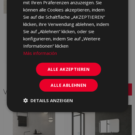
mit Ihren Präferenzen anzuzeigen. Sie
können alle Cookies akzeptieren, indem
Sie auf die Schaltfläche „AKZEPTIEREN“
ARDESIA AVORIO 90 X
klicken, ihre Verwendung ablehnen, indem
90
Sie auf „Ablehnen“ klicken, oder sie
JLN670 | 90x90
konfigurieren, indem Sie auf „Weitere
Zu Favoriten
Informationen“ klicken
hinzufügen
Más información
ALLE AKZEPTIEREN
ALLE ABLEHNEN
Verwandte Serien
DETAILS ANZEIGEN