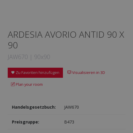
ARDESIA AVORIO ANTID 90 X
90
JAW670 | 90x90
Zu Favoriten hinzufügen
Visualisieren in 3D
Plan your room
Handelsgesetzbuch:
JAW670
Preisgruppe:
B473