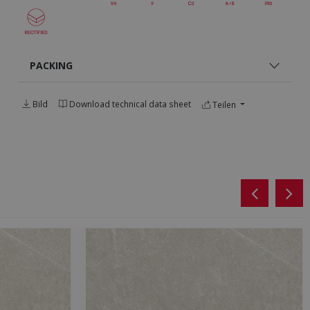
PACKING
Bild
Download technical data sheet
Teilen