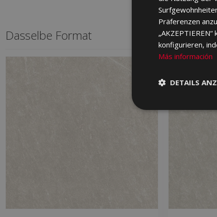
Surfgewohnheiten
Präferenzen anzuz
Dasselbe Format
„AKZEPTIEREN“ kli
konfigurieren, in
Más información
DETAILS ANZ