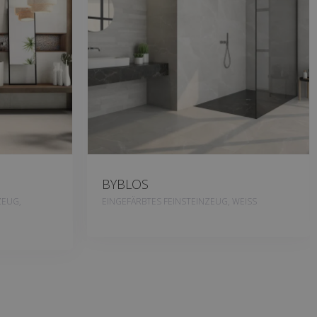
BYBLOS
ZEUG,
EINGEFÄRBTES FEINSTEINZEUG, WEISS