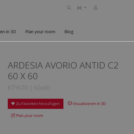
DE
ren in 3D
Plan your room
Blog
ARDESIA AVORIO ANTID C2
60 X 60
KTY670 | 60x60
Zu Favoriten hinzufügen
Visualisieren in 3D
Plan your room