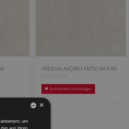
60
ARDESIA AVORIO ANTID 60 X 60
GZJ670 | 60x60
Zu Favoriten hinzufügen
×
tanbietern, um
SPANISH
 das aus Ihren