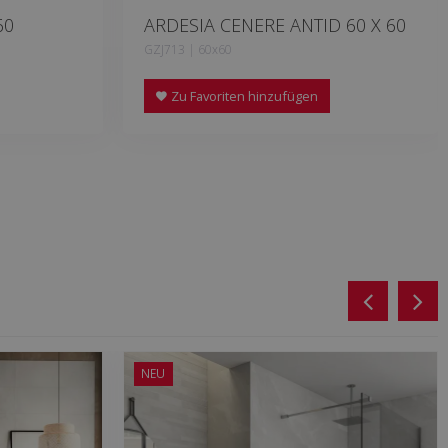
60
ARDESIA CENERE ANTID 60 X 60
GZJ713 | 60x60
Zu Favoriten hinzufügen
NEU