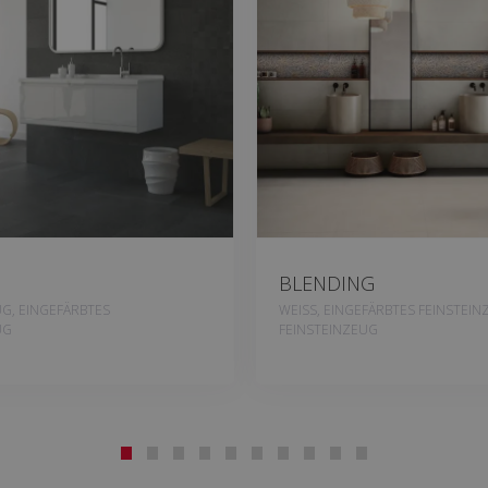
BLENDING
UG, EINGEFÄRBTES
WEISS, EINGEFÄRBTES FEINSTEIN
UG
FEINSTEINZEUG