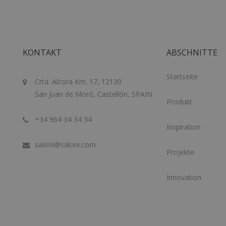
KONTAKT
ABSCHNITTE
Startseite
Crta. Alcora Km. 17, 12130
San Juan de Moró, Castellón, SPAIN
Produkt
+34 964 34 34 34
Inspiration
saloni@saloni.com
Projekte
Innovation