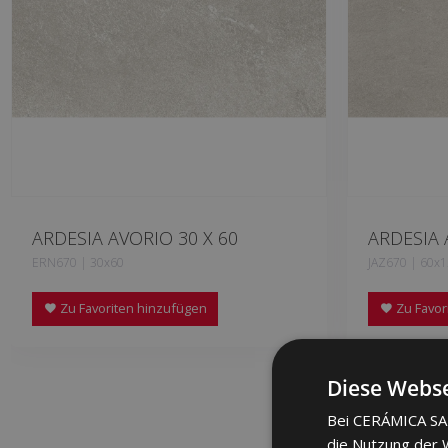
ARDESIA AVORIO 30 X 60
ARDESIA 
ERN670 | 30x60
JAZ670 | 60x
Zu Favoriten hinzufügen
Zu Favor
Diese Webse
Bei CERÁMICA SAL
die Nutzung der W