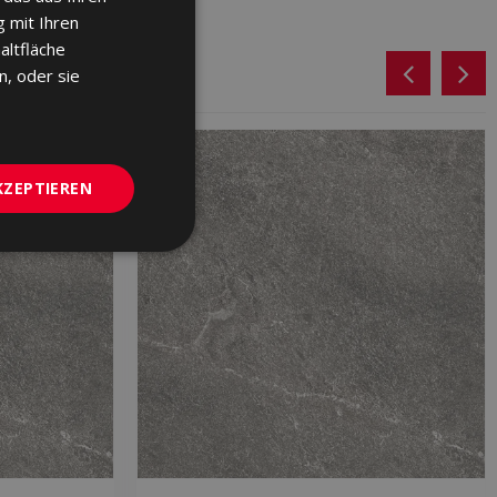
ENGLISH
 mit Ihren
FRENCH
altfläche
n, oder sie
GERMAN
PORTUGUESE
KZEPTIEREN