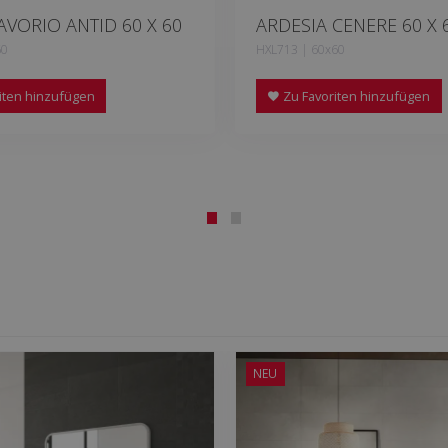
AVORIO ANTID 60 X 60
ARDESIA CENERE 60 X 
60
HXL713 | 60x60
iten hinzufügen
Zu Favoriten hinzufügen
NEU