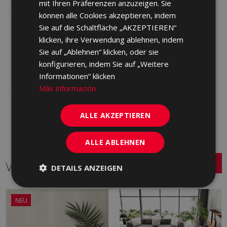
mit Ihren Präferenzen anzuzeigen. Sie
können alle Cookies akzeptieren, indem
PETRALAVA ARENA 30,5
PETRALAVA GRIS 30,5 X
Sie auf die Schaltfläche „AKZEPTIEREN“
X 60,5
60,5
klicken, ihre Verwendung ablehnen, indem
HCZ230 | 30.5x60.5
HCZ710 | 30.5x60.5
Sie auf „Ablehnen“ klicken, oder sie
Zu Favoriten
Zu Favoriten
konfigurieren, indem Sie auf „Weitere
hinzufügen
hinzufügen
Informationen“ klicken
Más información
ALLE AKZEPTIEREN
ALLE ABLEHNEN
Verwandte Serien
DETAILS ANZEIGEN
NEU