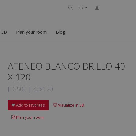
TR
n 3D
Plan your room
Blog
ATENEO BLANCO BRILLO 40
X 120
JLG500 | 40x120
Add to favorites
Visualize in 3D
Plan your room