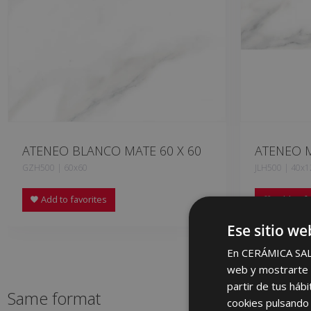
ATENEO BLANCO MATE 60 X 60
ATENEO M
GZH500 | 60x60
JLH500 | 40x1
Add to favorites
Add to fa
Ese sitio we
En CERÁMICA SALON
web y mostrarte p
partir de tus háb
Same format
cookies pulsando 