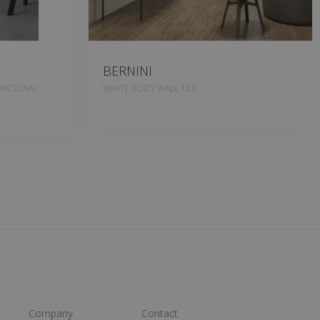
BERNINI
RCELAIN,
WHITE BODY WALL TILE
Company
Contact