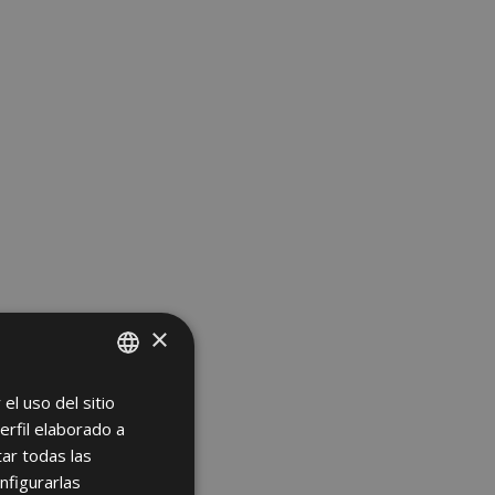
×
el uso del sitio
SPANISH
erfil elaborado a
ENGLISH
ar todas las
FRENCH
nfigurarlas